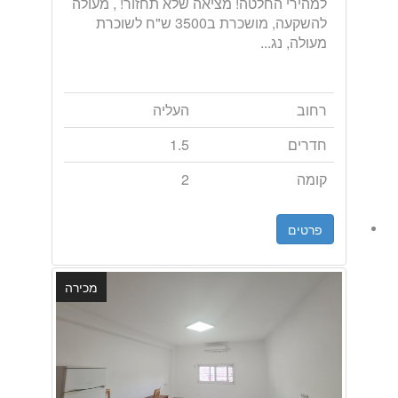
למהירי החלטה! מציאה שלא תחזור! , מעולה
להשקעה, מושכרת ב3500 ש"ח לשוכרת
מעולה, נג...
רחוב
העליה
חדרים
1.5
קומה
2
פרטים
מכירה