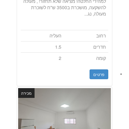
למהירי החלטה! מציאה שלא תחזור! , מעולה
להשקעה, מושכרת ב3500 ש"ח לשוכרת
מעולה, נג...
רחוב
העליה
חדרים
1.5
קומה
2
פרטים
מכירה