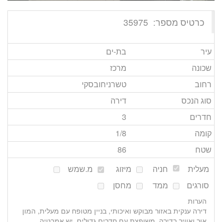
כרטיס מספר:
35975
עיר
בת-ים
שכונה
מרכז
רחוב
טשרניחובסקי
סוג הנכס
דירה
חדרים
3
קומה
/8
1
שטח
86
מעלית
חניה
מיזוג
מ.שמש
סורגים
ממד
מחסן
הערות
דירה ענקית באזור מבוקש ואיכותי, בניין מטופח עם מעלית, המון
אור ואוויר בדירה, משופצת עם חדרים גדולים, יש אמבטיה,